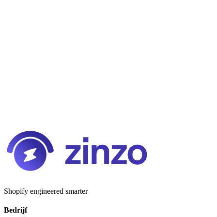
+31(0)624706590
menno@zinzo.com
Neem Contact Op
Shopify engineered smarter
Bedrijf