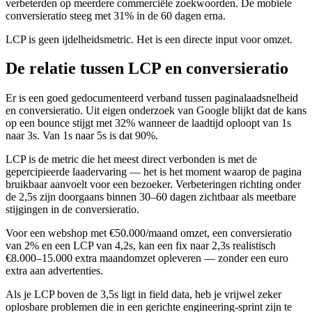
verbeterden op meerdere commerciële zoekwoorden. De mobiele
conversieratio steeg met 31% in de 60 dagen erna.
LCP is geen ijdelheidsmetric. Het is een directe input voor omzet.
De relatie tussen LCP en conversieratio
Er is een goed gedocumenteerd verband tussen paginalaadsnelheid
en conversieratio. Uit eigen onderzoek van Google blijkt dat de kans
op een bounce stijgt met 32% wanneer de laadtijd oploopt van 1s
naar 3s. Van 1s naar 5s is dat 90%.
LCP is de metric die het meest direct verbonden is met de
gepercipieerde laadervaring — het is het moment waarop de pagina
bruikbaar aanvoelt voor een bezoeker. Verbeteringen richting onder
de 2,5s zijn doorgaans binnen 30–60 dagen zichtbaar als meetbare
stijgingen in de conversieratio.
Voor een webshop met €50.000/maand omzet, een conversieratio
van 2% en een LCP van 4,2s, kan een fix naar 2,3s realistisch
€8.000–15.000 extra maandomzet opleveren — zonder een euro
extra aan advertenties.
Als je LCP boven de 3,5s ligt in field data, heb je vrijwel zeker
oplosbare problemen die in een gerichte engineering-sprint zijn te