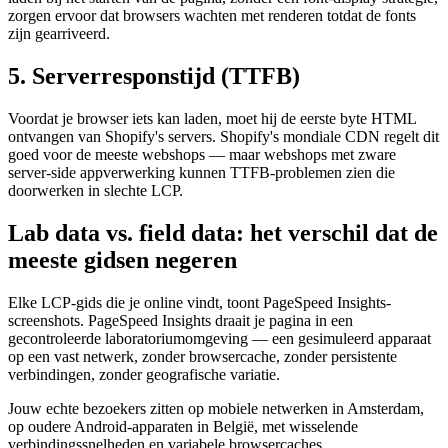
zorgen ervoor dat browsers wachten met renderen totdat de fonts
zijn gearriveerd.
5. Serverresponstijd (TTFB)
Voordat je browser iets kan laden, moet hij de eerste byte HTML
ontvangen van Shopify's servers. Shopify's mondiale CDN regelt dit
goed voor de meeste webshops — maar webshops met zware
server-side appverwerking kunnen TTFB-problemen zien die
doorwerken in slechte LCP.
Lab data vs. field data: het verschil dat de
meeste gidsen negeren
Elke LCP-gids die je online vindt, toont PageSpeed Insights-
screenshots. PageSpeed Insights draait je pagina in een
gecontroleerde laboratoriumomgeving — een gesimuleerd apparaat
op een vast netwerk, zonder browsercache, zonder persistente
verbindingen, zonder geografische variatie.
Jouw echte bezoekers zitten op mobiele netwerken in Amsterdam,
op oudere Android-apparaten in België, met wisselende
verbindingssnelheden en variabele browsercaches.