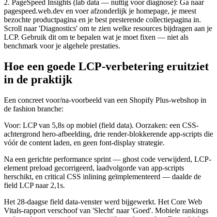
2. PageSpeed Insights (lab data — nuttig voor diagnose): Ga naar
pagespeed.web.dev en voer afzonderlijk je homepage, je meest
bezochte productpagina en je best presterende collectiepagina in.
Scroll naar 'Diagnostics' om te zien welke resources bijdragen aan je
LCP. Gebruik dit om te bepalen wat je moet fixen — niet als
benchmark voor je algehele prestaties.
Hoe een goede LCP-verbetering eruitziet
in de praktijk
Een concreet voor/na-voorbeeld van een Shopify Plus-webshop in
de fashion branche:
Voor: LCP van 5,8s op mobiel (field data). Oorzaken: een CSS-
achtergrond hero-afbeelding, drie render-blokkerende app-scripts die
vóór de content laden, en geen font-display strategie.
Na een gerichte performance sprint — ghost code verwijderd, LCP-
element preload gecorrigeerd, laadvolgorde van app-scripts
herschikt, en critical CSS inlining geïmplementeerd — daalde de
field LCP naar 2,1s.
Het 28-daagse field data-venster werd bijgewerkt. Het Core Web
Vitals-rapport verschoof van 'Slecht' naar 'Goed'. Mobiele rankings