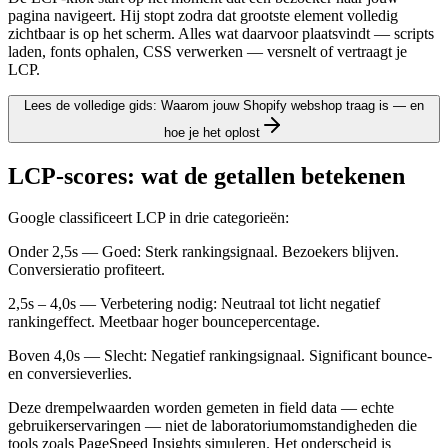
pagina navigeert. Hij stopt zodra dat grootste element volledig
zichtbaar is op het scherm. Alles wat daarvoor plaatsvindt — scripts
laden, fonts ophalen, CSS verwerken — versnelt of vertraagt je
LCP.
Lees de volledige gids: Waarom jouw Shopify webshop traag is — en
hoe je het oplost
LCP-scores: wat de getallen betekenen
Google classificeert LCP in drie categorieën:
Onder 2,5s — Goed: Sterk rankingsignaal. Bezoekers blijven.
Conversieratio profiteert.
2,5s – 4,0s — Verbetering nodig: Neutraal tot licht negatief
rankingeffect. Meetbaar hoger bouncepercentage.
Boven 4,0s — Slecht: Negatief rankingsignaal. Significant bounce-
en conversieverlies.
Deze drempelwaarden worden gemeten in field data — echte
gebruikerservaringen — niet de laboratoriumomstandigheden die
tools zoals PageSpeed Insights simuleren. Het onderscheid is