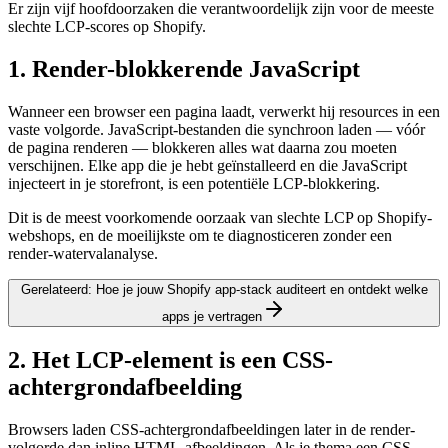
Er zijn vijf hoofdoorzaken die verantwoordelijk zijn voor de meeste
slechte LCP-scores op Shopify.
1. Render-blokkerende JavaScript
Wanneer een browser een pagina laadt, verwerkt hij resources in een
vaste volgorde. JavaScript-bestanden die synchroon laden — vóór
de pagina renderen — blokkeren alles wat daarna zou moeten
verschijnen. Elke app die je hebt geïnstalleerd en die JavaScript
injecteert in je storefront, is een potentiële LCP-blokkering.
Dit is de meest voorkomende oorzaak van slechte LCP op Shopify-
webshops, en de moeilijkste om te diagnosticeren zonder een
render-watervalanalyse.
Gerelateerd: Hoe je jouw Shopify app-stack auditeert en ontdekt welke
apps je vertragen
2. Het LCP-element is een CSS-
achtergrondafbeelding
Browsers laden CSS-achtergrondafbeeldingen later in de render-
volgorde dan inline HTML-afbeeldingen. Als je thema een CSS-