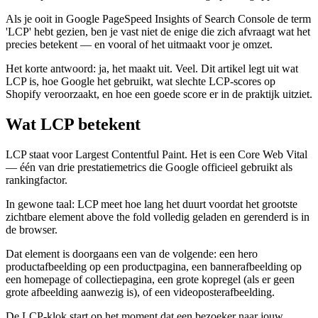
Als je ooit in Google PageSpeed Insights of Search Console de term
'LCP' hebt gezien, ben je vast niet de enige die zich afvraagt wat het
precies betekent — en vooral of het uitmaakt voor je omzet.
Het korte antwoord: ja, het maakt uit. Veel. Dit artikel legt uit wat
LCP is, hoe Google het gebruikt, wat slechte LCP-scores op
Shopify veroorzaakt, en hoe een goede score er in de praktijk uitziet.
Wat LCP betekent
LCP staat voor Largest Contentful Paint. Het is een Core Web Vital
— één van drie prestatiemetrics die Google officieel gebruikt als
rankingfactor.
In gewone taal: LCP meet hoe lang het duurt voordat het grootste
zichtbare element above the fold volledig geladen en gerenderd is in
de browser.
Dat element is doorgaans een van de volgende: een hero
productafbeelding op een productpagina, een bannerafbeelding op
een homepage of collectiepagina, een grote kopregel (als er geen
grote afbeelding aanwezig is), of een videoposterafbeelding.
De LCP-klok start op het moment dat een bezoeker naar jouw