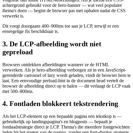
achtergrond gebruikt voor de hero-banner — wat veel populaire
thema's doen — begint de browser pas met ophalen nadat de CSS
verwerkt is.
Dit voegt doorgaans 400–900ms toe aan je LCP, terwijl er een
eenregelige fix beschikbaar is.
3. De LCP-afbeelding wordt niet
gepreload
Browsers ontdekken afbeeldingen wanneer ze de HTML
verwerken. Als je hero-afbeelding verborgen zit in een JavaScript-
gerenderde carrousel of lazy wordt geladen, vindt de browser hem te
laat. Een eenvoudige preload-hint in de document head vertelt de
browser de afbeelding direct op te halen — dit verlaagt de LCP vaak
met 500–800ms.
4. Fontladen blokkeert tekstrendering
Als het LCP-element op een bepaalde pagina een tekstkop is —
gebruikelijk op landingspagina's en blogposts — bepaalt je
fontlaadstrategie direct je LCP. Thema's die meerdere fontgewichten
laden bij het starten van de pagina, zonder een font-display strategie,