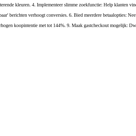
asterende kleuren. 4. Implementeer slimme zoekfunctie: Help klanten vin
baar' berichten verhoogt conversies. 6. Bied meerdere betaalopties: 
e verhogen koopintentie met tot 144%. 9. Maak gastcheckout mogelijk: D