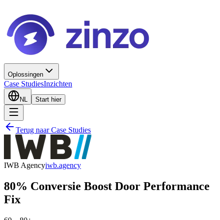
Oplossingen
Case Studies
Inzichten
NL
Start hier
Terug naar Case Studies
IWB Agency
iwb.agency
80% Conversie Boost Door Performance
Fix