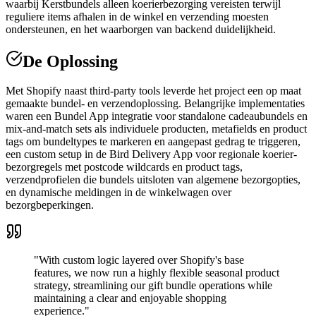
waarbij Kerstbundels alleen koerierbezorging vereisten terwijl
reguliere items afhalen in de winkel en verzending moesten
ondersteunen, en het waarborgen van backend duidelijkheid.
De Oplossing
Met Shopify naast third-party tools leverde het project een op maat
gemaakte bundel- en verzendoplossing. Belangrijke implementaties
waren een Bundel App integratie voor standalone cadeaubundels en
mix-and-match sets als individuele producten, metafields en product
tags om bundeltypes te markeren en aangepast gedrag te triggeren,
een custom setup in de Bird Delivery App voor regionale koerier-
bezorgregels met postcode wildcards en product tags,
verzendprofielen die bundels uitsloten van algemene bezorgopties,
en dynamische meldingen in de winkelwagen over
bezorgbeperkingen.
"With custom logic layered over Shopify's base
features, we now run a highly flexible seasonal product
strategy, streamlining our gift bundle operations while
maintaining a clear and enjoyable shopping
experience."