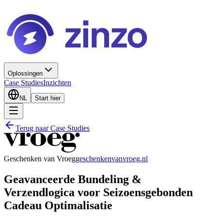
Oplossingen
Case Studies
Inzichten
NL
Start hier
Terug naar Case Studies
Geschenken van Vroeg
geschenkenvanvroeg.nl
Geavanceerde Bundeling &
Verzendlogica voor Seizoensgebonden
Cadeau Optimalisatie