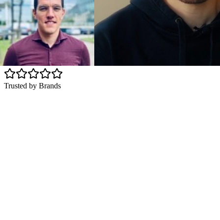
Trusted by Brands
Boek je Store Audit - €450
Bekijk onze oplossingen