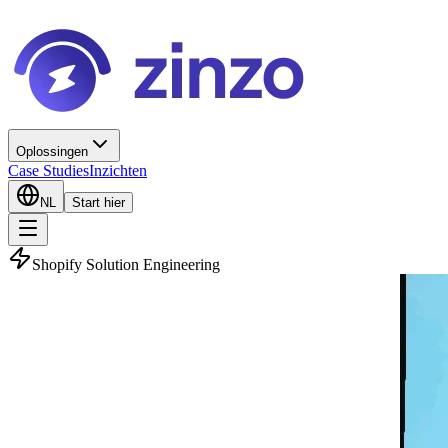
Oplossingen
Case Studies
Inzichten
NL
Start hier
Shopify Solution Engineering